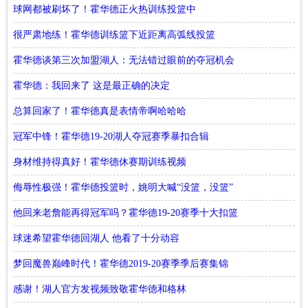
球网都被刷坏了！霍华德正火热训练投篮中
很严肃地练！霍华德训练篮下近距离高弧线投篮
霍华德谈第三次加盟湖人：无法错过眼前的夺冠机会
霍华德：我回来了 这是最正确的决定
总算回家了！霍华德真是表情帝啊哈哈哈
冠军中锋！霍华德19-20湖人夺冠赛季暴扣合辑
身材维持得真好！霍华德休赛期训练视频
侮辱性极强！霍华德投篮时，姚明大喊“没篮，没篮”
他回来老詹能再得冠军吗？霍华德19-20赛季十大扣篮
球迷希望霍华德回湖人 他看了十分动容
梦回魔兽巅峰时代！霍华德2019-20赛季季后赛集锦
感谢！湖人官方发视频致敬霍华德和格林