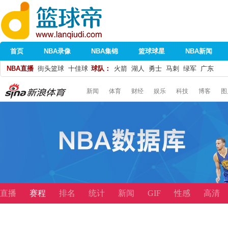
首页
NBA录像
NBA集锦
篮球球星
NBA新闻
NBA直播
街头篮球
十佳球
球队：
火箭
湖人
勇士
马刺
绿军
广东