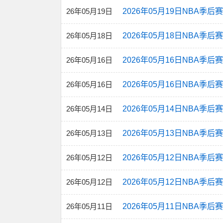
26年05月19日
2026年05月19日NBA季
26年05月18日
2026年05月18日NBA季
26年05月16日
2026年05月16日NBA季
26年05月16日
2026年05月16日NBA季
26年05月14日
2026年05月14日NBA季
26年05月13日
2026年05月13日NBA季
26年05月12日
2026年05月12日NBA季
26年05月12日
2026年05月12日NBA季
26年05月11日
2026年05月11日NBA季