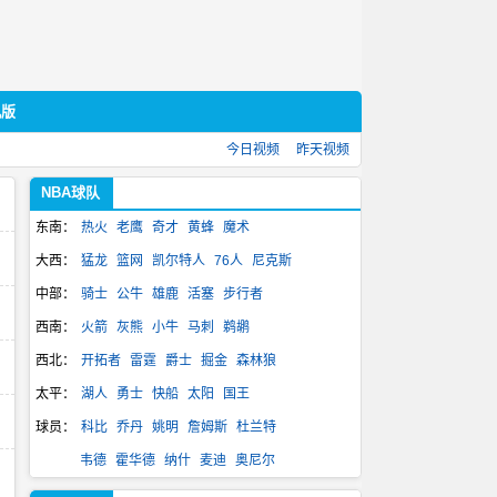
机版
今日视频
昨天视频
NBA球队
东南：
热火
老鹰
奇才
黄蜂
魔术
大西：
猛龙
篮网
凯尔特人
76人
尼克斯
中部：
骑士
公牛
雄鹿
活塞
步行者
西南：
火箭
灰熊
小牛
马刺
鹈鹕
西北：
开拓者
雷霆
爵士
掘金
森林狼
太平：
湖人
勇士
快船
太阳
国王
球员：
科比
乔丹
姚明
詹姆斯
杜兰特
韦德
霍华德
纳什
麦迪
奥尼尔