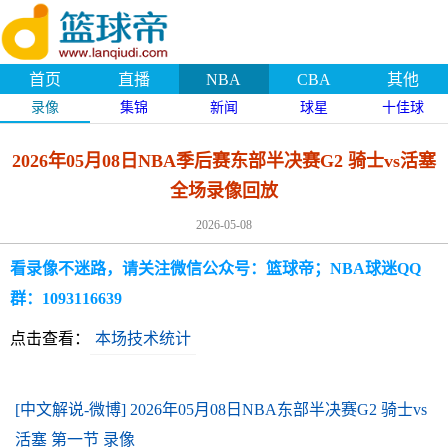
首页
直播
NBA
CBA
其他
录像
集锦
新闻
球星
十佳球
2026年05月08日NBA季后赛东部半决赛G2 骑士vs活塞
全场录像回放
2026-05-08
看录像不迷路，请关注微信公众号：篮球帝；NBA球迷QQ
群：1093116639
点击查看：
本场技术统计
[中文解说-微博] 2026年05月08日NBA东部半决赛G2 骑士vs
活塞 第一节 录像